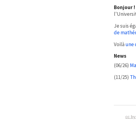
Bonjour !
l'Universi
Je suis é
de mathém
Voilà
une 
News
(06/26)
Ma
(11/25)
Th
cc by