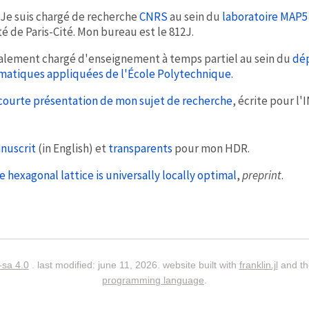
Je suis chargé de recherche
CNRS
au sein du
laboratoire MAP5
té de Paris-Cité. Mon bureau est le 812J.
galement chargé d'enseignement à temps partiel au sein du
dé
atiques appliquées de l'École Polytechnique
.
courte présentation de mon sujet de recherche
, écrite pour l'
nuscrit
(in English) et
transparents
pour mon HDR.
e hexagonal lattice is universally locally optimal
,
preprint
.
-sa 4.0
. last modified: june 11, 2026. website built with
franklin.jl
and t
programming language
.