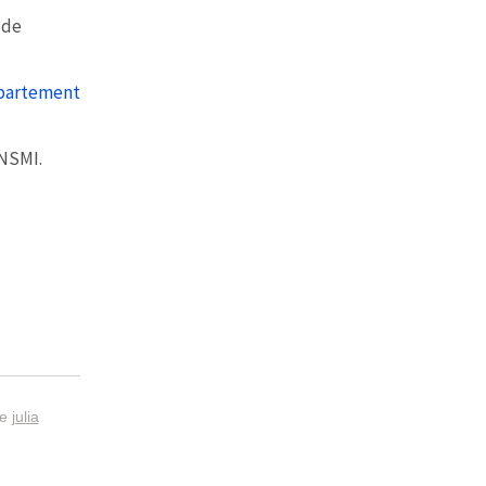
de
partement
INSMI.
he
julia