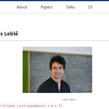
About
Papers
Talks
CV
 Leblé
Credits: MM/vl
rstname.Lastname@math.cnrs.fr